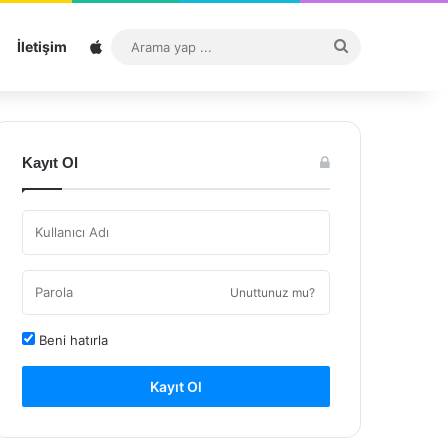
Sitemap
Arama
İletişim
yap
...
Kayıt Ol
Unuttunuz mu?
Beni hatırla
Kayıt Ol