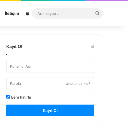
Sitemap
Arama
İletişim
yap
...
Kayıt Ol
Unuttunuz mu?
Beni hatırla
Kayıt Ol