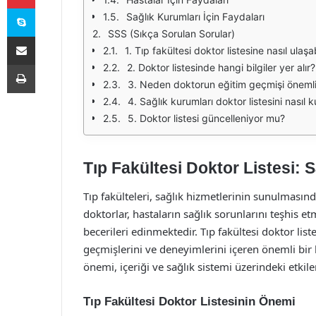
Skype
Sağlık Kurumları İçin Faydaları
SSS (Sıkça Sorulan Sorular)
E-Posta ile paylaş
1. Tıp fakültesi doktor listesine nasıl ulaşa
Yazdır
2. Doktor listesinde hangi bilgiler yer alır?
3. Neden doktorun eğitim geçmişi öneml
4. Sağlık kurumları doktor listesini nasıl k
5. Doktor listesi güncelleniyor mu?
Tıp Fakültesi Doktor Listesi: 
Tıp fakülteleri, sağlık hizmetlerinin sunulmasınd
doktorlar, hastaların sağlık sorunlarını teşhis e
becerileri edinmektedir. Tıp fakültesi doktor list
geçmişlerini ve deneyimlerini içeren önemli bir k
önemi, içeriği ve sağlık sistemi üzerindeki etkiler
Tıp Fakültesi Doktor Listesinin Önemi