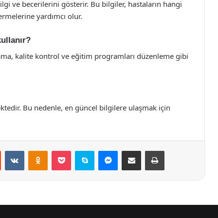
i ve becerilerini gösterir. Bu bilgiler, hastaların hangi
ermelerine yardımcı olur.
kullanır?
lama, kalite kontrol ve eğitim programları düzenleme gibi
ktedir. Bu nedenle, en güncel bilgilere ulaşmak için
st
Reddit
VKontakte
Odnoklassniki
Pocket
Skype
Messenger
E-Posta ile paylaş
Yazdır