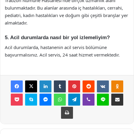
Trabzon Numune Hastanesi’nde birçok uzmanlık alanı
bulunmaktadır. Bu alanlar arasında iç hastalıkları, cerrahi,
pediatri, kadın hastalıkları ve doğum gibi çeşitli branşlar yer
almaktadır.
5. Acil durumlarda nasıl bir yol izlemeliyim?
Acil durumlarda, hastanenin acil servis bölümüne
başvurmalısınız. Acil servis, 24 saat hizmet vermektedir.
Facebook
X
LinkedIn
Tumblr
Pinterest
Reddit
VKontakte
Odnok
Pocket
Skype
Messenger
WhatsApp
Telegram
Viber
Line
E-Posta ile payla
Yazdır