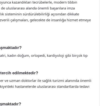
boyunca kazandıkları tecrübelerle, modern tıbbın
m de uluslararası alanda önemli başarılara imza
ğlık sisteminin sürdürülebilirliği açısından dikkate
zverili çalışmaları, gelecekte de insanlığa hizmet etmeye
laşmaktadır?
diatri, kadın doğum, ortopedi, kardiyoloji gibi birçok tıp
 tercih edilmektedir?
tler ve uzman doktorlar ile sağlık turizmi alanında önemli
rkiye’deki hastanelerde uluslararası standartlarda tedavi
laşmaktadır?