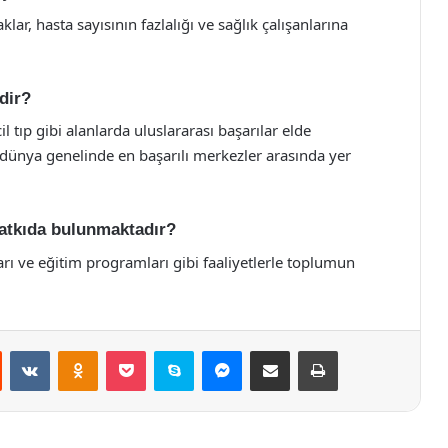
ar, hasta sayısının fazlalığı ve sağlık çalışanlarına
rdir?
il tıp gibi alanlarda uluslararası başarılar elde
, dünya genelinde en başarılı merkezler arasında yer
katkıda bulunmaktadır?
arı ve eğitim programları gibi faaliyetlerle toplumun
st
Reddit
VKontakte
Odnoklassniki
Pocket
Skype
Messenger
E-Posta ile paylaş
Yazdır