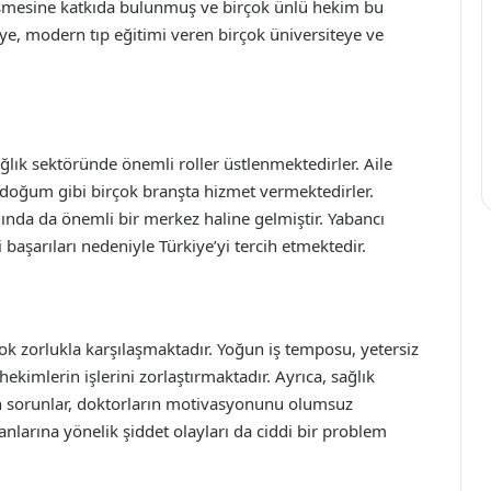
işmesine katkıda bulunmuş ve birçok ünlü hekim bu
e, modern tıp eğitimi veren birçok üniversiteye ve
ağlık sektöründe önemli roller üstlenmektedirler. Aile
dın doğum gibi birçok branşta hizmet vermektedirler.
anında da önemli bir merkez haline gelmiştir. Yabancı
 başarıları nedeniyle Türkiye’yi tercih etmektedir.
çok zorlukla karşılaşmaktadır. Yoğun iş temposu, yetersiz
 hekimlerin işlerini zorlaştırmaktadır. Ayrıca, sağlık
n sorunlar, doktorların motivasyonunu olumsuz
şanlarına yönelik şiddet olayları da ciddi bir problem