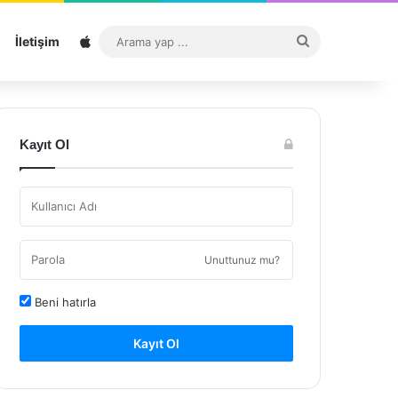
Sitemap
Arama
İletişim
yap
...
Kayıt Ol
Unuttunuz mu?
Beni hatırla
Kayıt Ol