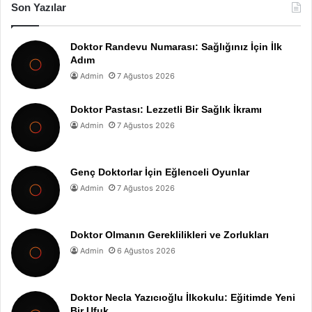
Son Yazılar
Doktor Randevu Numarası: Sağlığınız İçin İlk
Adım
Admin
7 Ağustos 2026
Doktor Pastası: Lezzetli Bir Sağlık İkramı
Admin
7 Ağustos 2026
Genç Doktorlar İçin Eğlenceli Oyunlar
Admin
7 Ağustos 2026
Doktor Olmanın Gereklilikleri ve Zorlukları
Admin
6 Ağustos 2026
Doktor Necla Yazıcıoğlu İlkokulu: Eğitimde Yeni
Bir Ufuk