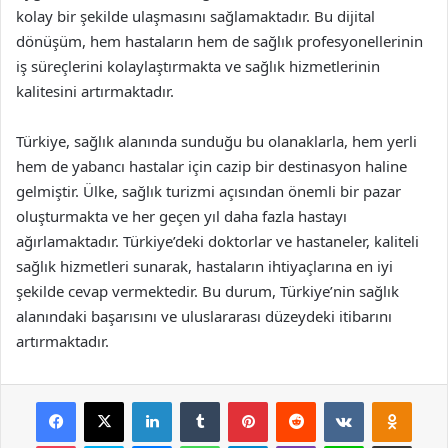
kolay bir şekilde ulaşmasını sağlamaktadır. Bu dijital
dönüşüm, hem hastaların hem de sağlık profesyonellerinin
iş süreçlerini kolaylaştırmakta ve sağlık hizmetlerinin
kalitesini artırmaktadır.
Türkiye, sağlık alanında sunduğu bu olanaklarla, hem yerli
hem de yabancı hastalar için cazip bir destinasyon haline
gelmiştir. Ülke, sağlık turizmi açısından önemli bir pazar
oluşturmakta ve her geçen yıl daha fazla hastayı
ağırlamaktadır. Türkiye’deki doktorlar ve hastaneler, kaliteli
sağlık hizmetleri sunarak, hastaların ihtiyaçlarına en iyi
şekilde cevap vermektedir. Bu durum, Türkiye’nin sağlık
alanındaki başarısını ve uluslararası düzeydeki itibarını
artırmaktadır.
Facebook
X
LinkedIn
Tumblr
Pinterest
Reddit
VKontakte
Odnok
Pocket
Skype
Messenger
WhatsApp
Telegram
Viber
Line
E-Posta ile payla