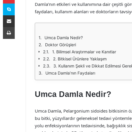
Skype
Damla’nın etkileri ve kullanımına dair çeşitli g
faydaları, kullanım alanları ve doktorların tavsi
E-Posta ile paylaş
Yazdır
Umca Damla Nedir?
Doktor Görüşleri
1. Bilimsel Araştırmalar ve Kanıtlar
2. Bitkisel Ürünlere Yaklaşım
3. Kullanım Şekli ve Dikkat Edilmesi Gere
Umca Damla’nın Faydaları
Umca Damla Nedir?
Umca Damla, Pelargonium sidoides bitkisinin özü
bu bitki, yüzyıllardır geleneksel tedavi yöntem
yolu enfeksiyonlarının tedavisinde, bağışıklık s