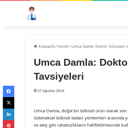
Anasayfa
/
Genel
/
Umca Damla: Doktor Görüşleri v
Umca Damla: Doktor
Tavsiyeleri
Facebook
27 Ağustos 2024
X
LinkedIn
Umca Damla, doğal bir bitkisel ürün olarak son 
Geleneksel bitkisel tedavi yöntemleri arasında ye
Pinterest
ve ateş gibi rahatsızlıkların hafifletilmesinde ku