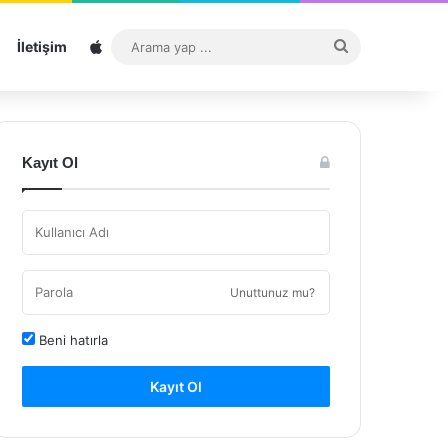
Sitemap
Arama
İletişim
yap
...
Kayıt Ol
Unuttunuz mu?
Beni hatırla
Kayıt Ol