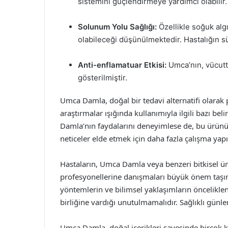
sistemini güçlendirmeye yardımcı olabilir.
Solunum Yolu Sağlığı:
Özellikle soğuk algı
olabileceği düşünülmektedir. Hastalığın sü
Anti-enflamatuar Etkisi:
Umca’nın, vücutta 
gösterilmiştir.
Umca Damla, doğal bir tedavi alternatifi olarak 
araştırmalar ışığında kullanımıyla ilgili bazı be
Damla’nın faydalarını deneyimlese de, bu ürünün 
neticeler elde etmek için daha fazla çalışma yap
Hastaların, Umca Damla veya benzeri bitkisel ü
profesyonellerine danışmaları büyük önem taşım
yöntemlerin ve bilimsel yaklaşımların öncelikle
birliğine vardığı unutulmamalıdır. Sağlıklı günler
Umca Damla, doğal içerikleri sayesinde birçok kiş