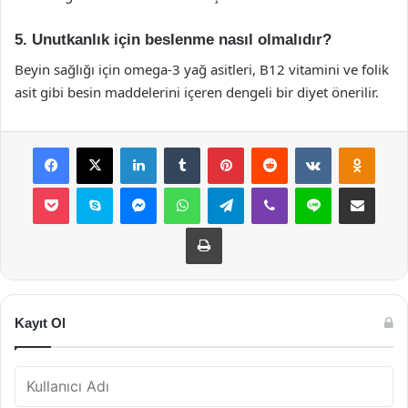
5. Unutkanlık için beslenme nasıl olmalıdır?
Beyin sağlığı için omega-3 yağ asitleri, B12 vitamini ve folik
asit gibi besin maddelerini içeren dengeli bir diyet önerilir.
Facebook
X
LinkedIn
Tumblr
Pinterest
Reddit
VKontakte
Odnok
Pocket
Skype
Messenger
WhatsApp
Telegram
Viber
Line
E-Posta ile payla
Yazdır
Kayıt Ol