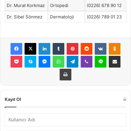
Dr. Murat Korkmaz
Ortopedi
(0226) 678 90 12
Dr. Sibel Sönmez
Dermatoloji
(0226) 789 01 23
Facebook
X
LinkedIn
Tumblr
Pinterest
Reddit
VKontakte
Odnok
Pocket
Skype
Messenger
WhatsApp
Telegram
Viber
Line
E-Posta ile payla
Yazdır
Kayıt Ol