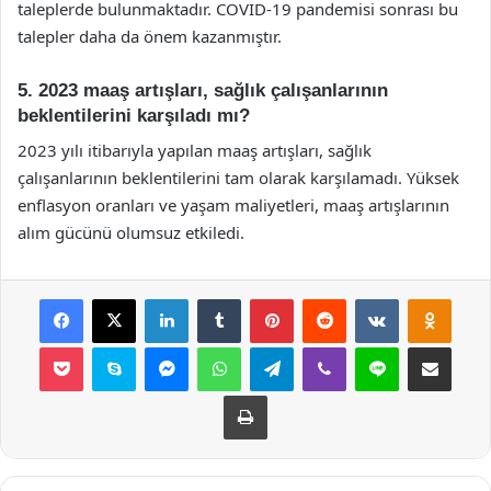
taleplerde bulunmaktadır. COVID-19 pandemisi sonrası bu
talepler daha da önem kazanmıştır.
5. 2023 maaş artışları, sağlık çalışanlarının
beklentilerini karşıladı mı?
2023 yılı itibarıyla yapılan maaş artışları, sağlık
çalışanlarının beklentilerini tam olarak karşılamadı. Yüksek
enflasyon oranları ve yaşam maliyetleri, maaş artışlarının
alım gücünü olumsuz etkiledi.
Facebook
X
LinkedIn
Tumblr
Pinterest
Reddit
VKontakte
Odnok
Pocket
Skype
Messenger
WhatsApp
Telegram
Viber
Line
E-Posta ile payla
Yazdır