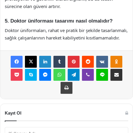
sürecine olan güveni artırır.
5. Doktor üniforması tasarımı nasıl olmalıdır?
Doktor üniformaları, rahat ve pratik bir şekilde tasarlanmalı,
sağlık çalışanlarının hareket kabiliyetini kısıtlamamalıdır.
Facebook
X
LinkedIn
Tumblr
Pinterest
Reddit
VKontakte
Odnok
Pocket
Skype
Messenger
WhatsApp
Telegram
Viber
Line
E-Posta ile payla
Yazdır
Kayıt Ol