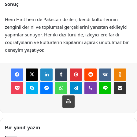
Sonuç
Hem Hint hem de Pakistan dizileri, kendi kültürlerinin
zenginliklerini ve toplumsal gerçeklerini yansıtan etkileyici
yapımlar sunuyor. Her iki dizi türü de, izleyicilere farklı
coğrafyaların ve kültürlerin kapılarını açarak unutulmaz bir
deneyim yaşatıyor.
Facebook
X
LinkedIn
Tumblr
Pinterest
Reddit
VKontakte
Odnok
Pocket
Skype
Messenger
WhatsApp
Telegram
Viber
Line
E-Posta ile payla
Yazdır
Bir yanıt yazın