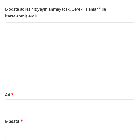
E-posta adresiniz yayınlanmayacak.
Gerekli alanlar
*
ile
işaretlenmişlerdir
Y
o
r
u
m
*
Ad
*
E-posta
*